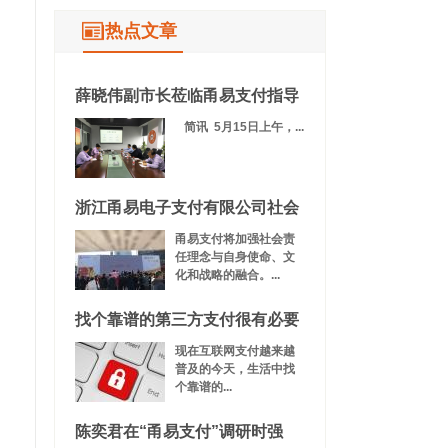
热点文章
薛晓伟副市长莅临甬易支付指导
简讯 5月15日上午，...
浙江甬易电子支付有限公司社会
甬易支付将加强社会责
任理念与自身使命、文
化和战略的融合。...
找个靠谱的第三方支付很有必要
现在互联网支付越来越
普及的今天，生活中找
个靠谱的...
陈奕君在“甬易支付”调研时强