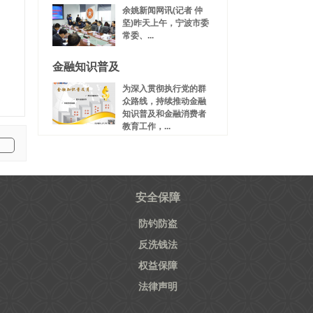
余姚新闻网讯(记者 仲
坚)昨天上午，宁波市委
常委、...
金融知识普及
为深入贯彻执行党的群
众路线，持续推动金融
知识普及和金融消费者
教育工作，...
安全保障
防钓防盗
反洗钱法
权益保障
法律声明