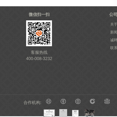
微信扫一扫
公
关
新
诚
联
客服热线
400-008-3232
合作机构: