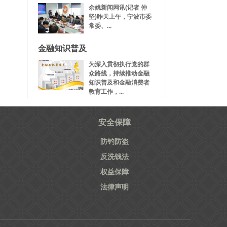
余姚新闻网讯(记者 仲
坚)昨天上午，宁波市委
常委、...
金融知识普及
为深入贯彻执行党的群
众路线，持续推动金融
知识普及和金融消费者
教育工作，...
安全保障
防钓防盗
反洗钱法
权益保障
法律声明