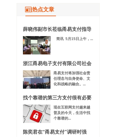
热点文章
薛晓伟副市长莅临甬易支付指导
简讯 5月15日上午，...
浙江甬易电子支付有限公司社会
甬易支付将加强社会责
任理念与自身使命、文
化和战略的融合。...
找个靠谱的第三方支付很有必要
现在互联网支付越来越
普及的今天，生活中找
个靠谱的...
陈奕君在“甬易支付”调研时强