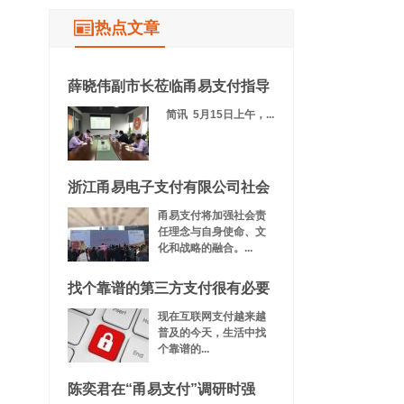
热点文章
薛晓伟副市长莅临甬易支付指导
简讯 5月15日上午，...
浙江甬易电子支付有限公司社会
甬易支付将加强社会责
任理念与自身使命、文
化和战略的融合。...
找个靠谱的第三方支付很有必要
现在互联网支付越来越
普及的今天，生活中找
个靠谱的...
陈奕君在“甬易支付”调研时强