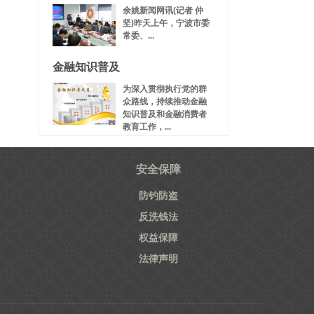
余姚新闻网讯(记者 仲
坚)昨天上午，宁波市委
常委、...
金融知识普及
为深入贯彻执行党的群
众路线，持续推动金融
知识普及和金融消费者
教育工作，...
安全保障
防钓防盗
反洗钱法
权益保障
法律声明