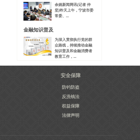
余姚新闻网讯(记者 仲
坚)昨天上午，宁波市委
常委、...
金融知识普及
为深入贯彻执行党的群
众路线，持续推动金融
知识普及和金融消费者
教育工作，...
安全保障
防钓防盗
反洗钱法
权益保障
法律声明