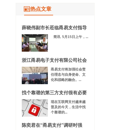
热点文章
薛晓伟副市长莅临甬易支付指导
简讯 5月15日上午，...
浙江甬易电子支付有限公司社会
甬易支付将加强社会责
任理念与自身使命、文
化和战略的融合。...
找个靠谱的第三方支付很有必要
现在互联网支付越来越
普及的今天，生活中找
个靠谱的...
陈奕君在“甬易支付”调研时强