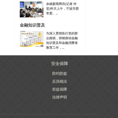
余姚新闻网讯(记者 仲
坚)昨天上午，宁波市委
常委、...
金融知识普及
为深入贯彻执行党的群
众路线，持续推动金融
知识普及和金融消费者
教育工作，...
安全保障
防钓防盗
反洗钱法
权益保障
法律声明