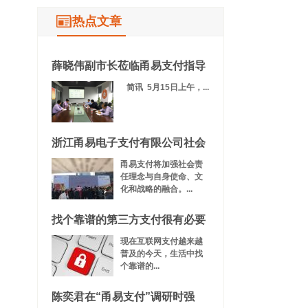
热点文章
薛晓伟副市长莅临甬易支付指导
简讯 5月15日上午，...
浙江甬易电子支付有限公司社会
甬易支付将加强社会责
任理念与自身使命、文
化和战略的融合。...
找个靠谱的第三方支付很有必要
现在互联网支付越来越
普及的今天，生活中找
个靠谱的...
陈奕君在“甬易支付”调研时强