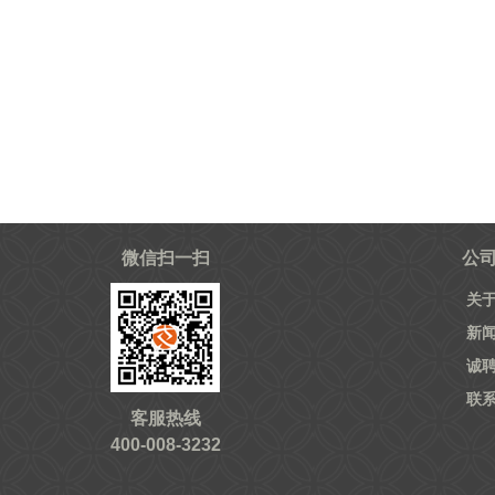
微信扫一扫
公
关
新
诚
联
客服热线
400-008-3232